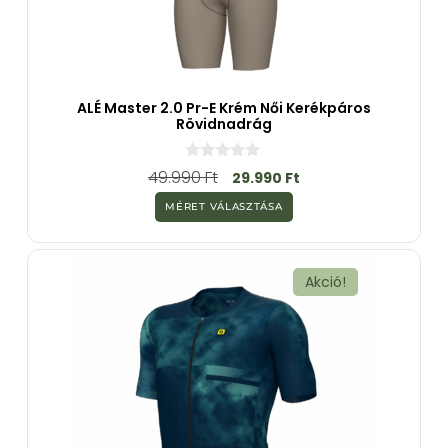
ALÉ Master 2.0 Pr-E Krém Női Kerékpáros
Rövidnadrág
0
49.990
Ft
29.990
Ft
a
z
MÉRET VÁLASZTÁSA
5
-
b
ő
l
Akció!