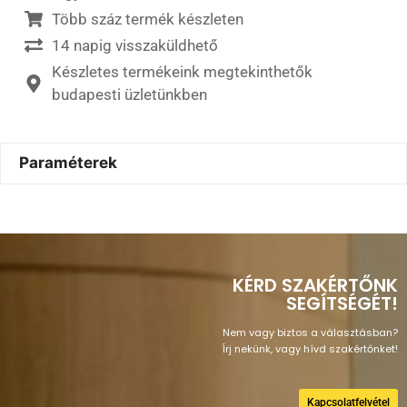
Több száz termék készleten
14 napig visszaküldhető
Készletes termékeink megtekinthetők
budapesti üzletünkben
Paraméterek
KÉRD SZAKÉRTŐNK
SEGÍTSÉGÉT!
Nem vagy biztos a választásban?
Írj nekünk, vagy hívd szakértőnket!
Kapcsolatfelvétel