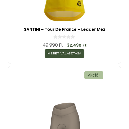
SANTINI – Tour De France – Leader Mez
0
49.990
Ft
32.490
Ft
a
z
MÉRET VÁLASZTÁSA
5
-
b
ő
l
Akció!