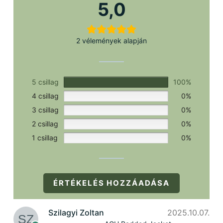
5,0
2 vélemények alapján
5 csillag
100%
4 csillag
0%
3 csillag
0%
2 csillag
0%
1 csillag
0%
ÉRTÉKELÉS HOZZÁADÁSA
Szilagyi Zoltan
2025.10.07.