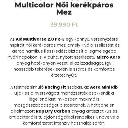
Multicolor Női kerékpáros
Mez
39.990
Ft
Az
Alé Multiverso 2.0 PR-E
egy könnyű, versenyzésre
inspirált női kerékpáros mez, amely kiváló szellőzést és
aerodinamikus illeszkedést biztosít a legmelegebb
nyári napokon is. A puha, nyitott szerkezetű
Micro Aero
anyag hatékonyan vezeti el az izzadságot, így
hosszabb tekerések során is száraz és komfortos
érzetet nyújt.
A testhez simuló
Racing Fit
szabás, az
Aero Mini Rib
ujjak és a nyersvágott mandzsetták csökkentik a
légellenállást, miközben maximális
mozgásszabadságot biztosítanak. A hátpanelen
alkalmazott
Rap Dry Carbon
anyag antisztatikus és
antibakteriális tulajdonságokkal rendelkezik, növelve a
komfortérzetet intenzív használat során.