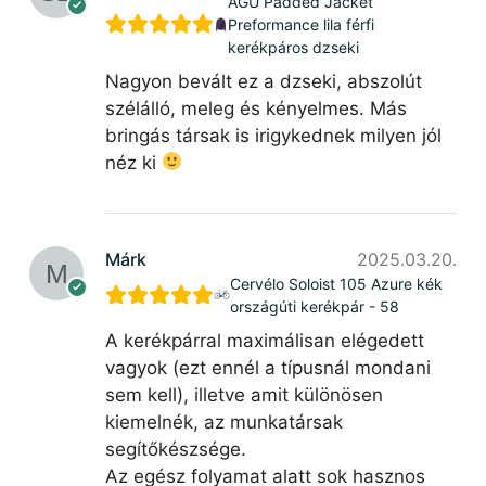
AGU Padded Jacket
Preformance lila férfi
kerékpáros dzseki
Nagyon bevált ez a dzseki, abszolút
szélálló, meleg és kényelmes. Más
bringás társak is irigykednek milyen jól
néz ki
Márk
2025.03.20.
Cervélo Soloist 105 Azure kék
országúti kerékpár - 58
A kerékpárral maximálisan elégedett
vagyok (ezt ennél a típusnál mondani
sem kell), illetve amit különösen
kiemelnék, az munkatársak
segítőkészsége.
Az egész folyamat alatt sok hasznos