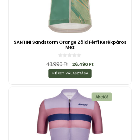
SANTINI Sandstorm Orange Zöld Férfi Kerékpáros
Mez
0
43.990
Ft
26.490
Ft
a
z
MÉRET VÁLASZTÁSA
5
-
b
ő
l
Akció!