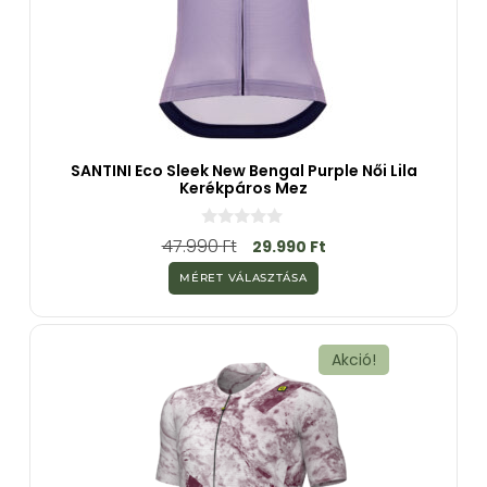
SANTINI Eco Sleek New Bengal Purple Női Lila
Kerékpáros Mez
0
47.990
Ft
29.990
Ft
a
z
MÉRET VÁLASZTÁSA
5
-
b
ő
l
Akció!