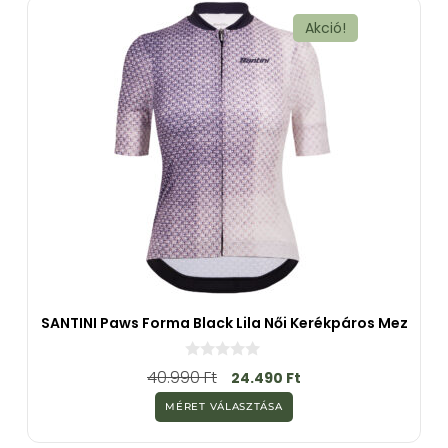
ő
l
Akció!
SANTINI Paws Forma Black Lila Női Kerékpáros Mez
0
40.990
Ft
24.490
Ft
a
z
MÉRET VÁLASZTÁSA
5
-
b