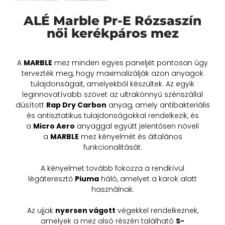
ALÉ Marble Pr-E Rózsaszín
női kerékpáros mez
A
MARBLE
mez minden egyes paneljét pontosan úgy
tervezték meg, hogy maximalizálják azon anyagok
tulajdonságait, amelyekből készültek. Az egyik
leginnovatívabb szövet az ultrakönnyű szénszállal
dúsított
Rap Dry Carbon
anyag, amely antibakteriális
és antisztatikus tulajdonságokkal rendelkezik, és
a
Micro Aero
anyaggal együtt jelentősen növeli
a
MARBLE
mez kényelmét és általános
funkcionalitását.
A kényelmet tovább fokozza a rendkívül
légáteresztő
Piuma
háló, amelyet a karok alatt
használnak.
Az ujjak
nyersen vágott
végekkel rendelkeznek,
amelyek a mez alsó részén található
S-