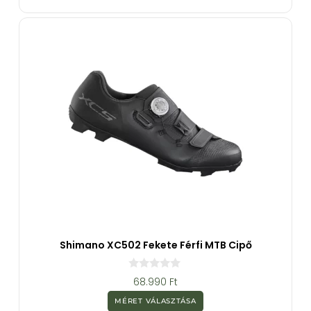
-
b
ő
l
Shimano XC502 Fekete Férfi MTB Cipő
0
68.990
Ft
a
z
MÉRET VÁLASZTÁSA
5