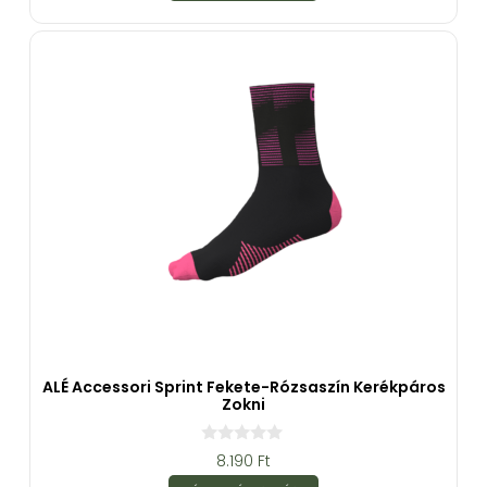
-
b
ő
l
ALÉ Accessori Sprint Fekete-Rózsaszín Kerékpáros
Zokni
0
8.190
Ft
a
z