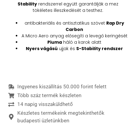
Stability
rendszerrel együtt garantálják a mez
tökéletes illeszkedését a testhez.
antibakteriális és antisztatikus szövet
Rap Dry
Carbon
A Micro Aero anyag elősegíti a levegő keringését
Piuma
háló a karok alatt
Nyers vágású
ujjak és
S-Stability rendszer
Ingyenes kiszállítás 50.000 forint felett
Több száz termék készleten
14 napig visszaküldhető
Készletes termékeink megtekinthetők
budapesti üzletünkben