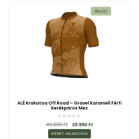
ő
l
Akció!
ALÉ Krakatoa Off Road – Gravel Karamell Férfi
Kerékpáros Mez
0
45.990
Ft
29.990
Ft
a
z
MÉRET VÁLASZTÁSA
5