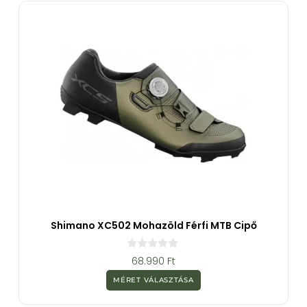
ő
l
Shimano XC502 Mohazöld Férfi MTB Cipő
0
68.990
Ft
a
z
MÉRET VÁLASZTÁSA
5
-
b