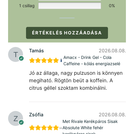
1 csillag
0%
ÉRTÉKELÉS HOZZÁADÁSA
Tamás
2026.08.08.
Amacx - Drink Gel - Cola
Caffeine - kólás energiazselé
Jó az állaga, nagy pulzuson is könnyen
megiható. Rögtön beüt a koffein. A
citrus géllel szoktam kombinálni.
Zsófia
2026.08.08.
Met Rivale Kerékpáros Sisak
Absolute White fehér
kerékpáros sisak