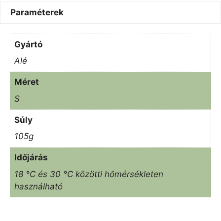
Paraméterek
Gyártó
Alé
Méret
S
Súly
105g
Időjárás
18 °C és 30 °C közötti hőmérsékleten
használható