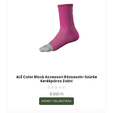
ALÉ Color Block Accessori Rózsaszín-Szürke
Kerékpáros Zokni
0
8.990
Ft
a
z
MÉRET VÁLASZTÁSA
5
-
b