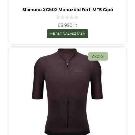
Shimano XC502 Mohazöld Férfi MTB Cipő
0
68.990
Ft
a
z
MÉRET VÁLASZTÁSA
5
-
b
ő
l
Akció!