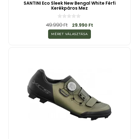
SANTINI Eco Sleek New Bengal White Férfi
Kerékpáros Mez
0
49.990
Ft
29.990
Ft
a
z
MÉRET VÁLASZTÁSA
5
-
b
ő
l