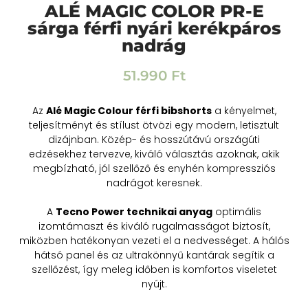
ALÉ MAGIC COLOR PR-E
sárga férfi nyári kerékpáros
nadrág
51.990
Ft
Az
Alé Magic Colour férfi bibshorts
a kényelmet,
teljesítményt és stílust ötvözi egy modern, letisztult
dizájnban. Közép- és hosszútávú országúti
edzésekhez tervezve, kiváló választás azoknak, akik
megbízható, jól szellőző és enyhén kompressziós
nadrágot keresnek.
A
Tecno Power technikai anyag
optimális
izomtámaszt és kiváló rugalmasságot biztosít,
miközben hatékonyan vezeti el a nedvességet. A hálós
hátsó panel és az ultrakönnyű kantárak segítik a
szellőzést, így meleg időben is komfortos viseletet
nyújt.