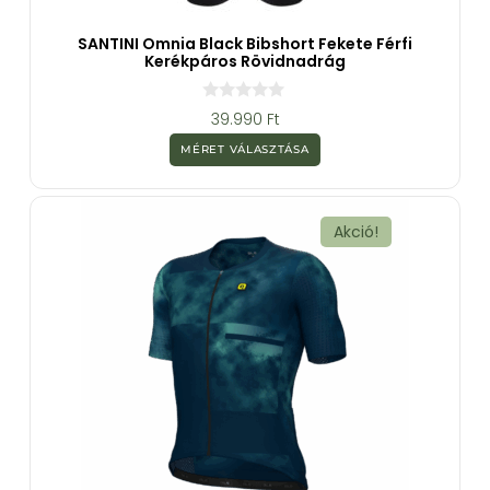
SANTINI Omnia Black Bibshort Fekete Férfi
Kerékpáros Rövidnadrág
0
39.990
Ft
a
z
MÉRET VÁLASZTÁSA
5
-
b
ő
l
Akció!