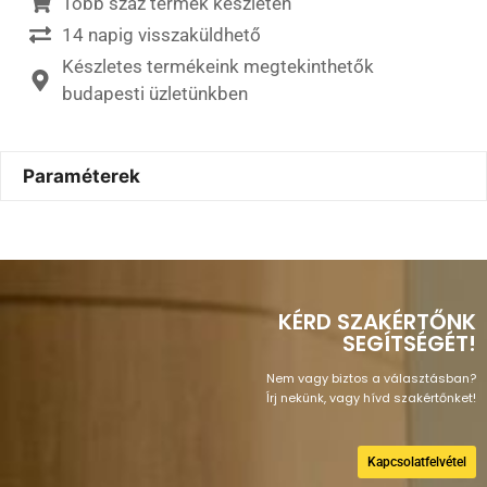
Több száz termék készleten
14 napig visszaküldhető
Készletes termékeink megtekinthetők
budapesti üzletünkben
Paraméterek
KÉRD SZAKÉRTŐNK
SEGÍTSÉGÉT!
Nem vagy biztos a választásban?
Írj nekünk, vagy hívd szakértőnket!
Kapcsolatfelvétel