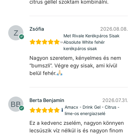
citrus géllel szoktam kombinálni.
Zsófia
2026.08.08.
Met Rivale Kerékpáros Sisak
Absolute White fehér
kerékpáros sisak
Nagyon szeretem, kényelmes és nem
“bumszli”. Végre egy sisak, ami kívül
belül fehér.
Berta Benjamin
2026.07.31.
Amacx - Drink Gel - Citrus -
lime-os energiazselé
Ez a kedvenc zselém, nagyon könnyen
lecsúszik víz nélkül is és nagyon finom