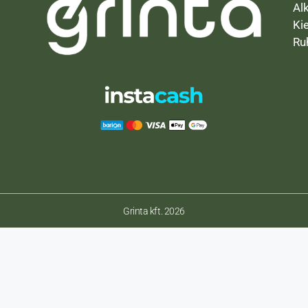
Al
Ki
Ru
Grinta kft. 2026