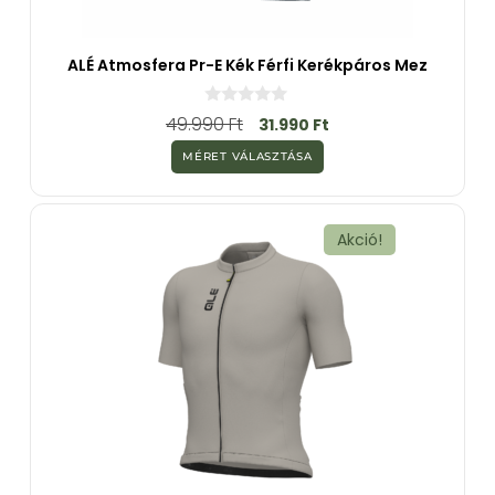
ALÉ Atmosfera Pr-E Kék Férfi Kerékpáros Mez
0
49.990
Ft
31.990
Ft
a
z
MÉRET VÁLASZTÁSA
5
-
b
ő
l
Akció!