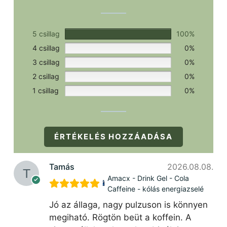
5 csillag
100%
4 csillag
0%
3 csillag
0%
2 csillag
0%
1 csillag
0%
ÉRTÉKELÉS HOZZÁADÁSA
Tamás
2026.08.08.
Amacx - Drink Gel - Cola
Caffeine - kólás energiazselé
Jó az állaga, nagy pulzuson is könnyen
megiható. Rögtön beüt a koffein. A