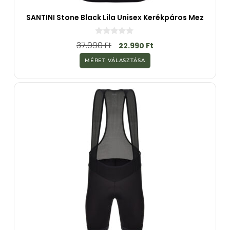
SANTINI Stone Black Lila Unisex Kerékpáros Mez
0
37.990
Ft
22.990
Ft
a
z
MÉRET VÁLASZTÁSA
5
-
b
ő
l