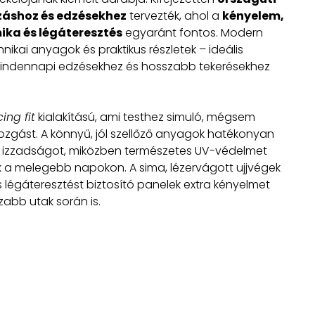
záshoz és edzésekhez
tervezték, ahol a
kényelem,
ka és légáteresztés
egyaránt fontos. Modern
nikai anyagok és praktikus részletek – ideális
indennapi edzésekhez és hosszabb tekerésekhez
ing fit
kialakítású, ami testhez simuló, mégsem
mozgást. A könnyű, jól szellőző anyagok hatékonyan
az izzadságot, miközben természetes UV-védelmet
k a melegebb napokon. A sima, lézervágott ujjvégek
s légáteresztést biztosító panelek extra kényelmet
abb utak során is.