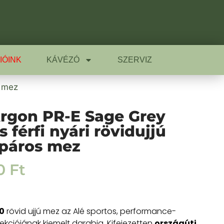
IÓINK
KÁVÉZÓ
SZERVIZ
s mez
rgon PR-E Sage Grey
 férfi nyári rövidujjú
páros mez
90
Ft
0
rövid ujjú mez az Alé sportos, performance-
llekciójának kiemelt darabja. Kifejezetten
országúti