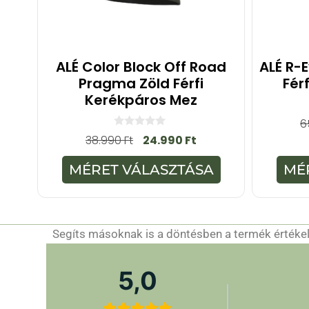
ALÉ Color Block Off Road
ALÉ R-E
Pragma Zöld Férfi
Fér
Kerékpáros Mez
6
0
38.990
Ft
24.990
Ft
a
z
5
MÉRET VÁLASZTÁSA
MÉ
-
b
ő
l
Segíts másoknak is a döntésben a termék értékelé
5,0