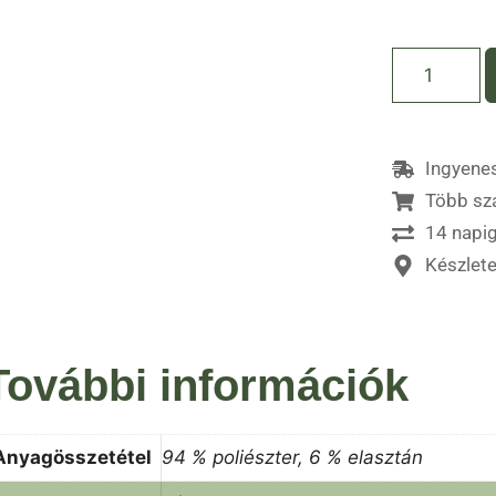
Ingyenes
Több sz
14 napig
Készlet
További információk
Anyagösszetétel
94 % poliészter, 6 % elasztán