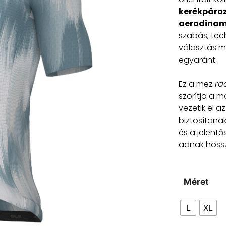
kerékpáro
aerodinami
szabás, tech
választás m
egyaránt.
Ez a mez
rac
szorítja a 
vezetik el 
biztosítana
és a jelentő
adnak hossz
Méret
L
XL