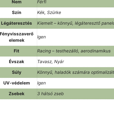
Nem
Férfi
Szín
Kék, Szürke
Légáteresztés
Kiemelt – könnyű, légáteresztő panel
Fényvisszaverő
Igen
elemek
Fit
Racing – testhezálló, aerodinamikus
Évszak
Tavasz, Nyár
Súly
Könnyű, haladók számára optimalizál
UV-védelem
Igen
Zsebek
3 hátsó zseb