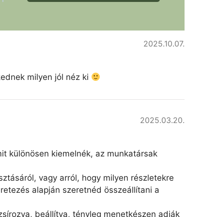
2025.10.07.
kednek milyen jól néz ki
2025.03.20.
amit különösen kiemelnék, az munkatársak
ztásáról, vagy arról, hogy milyen részletekre
retezés alapján szeretnéd összeállítani a
írozva, beállítva, tényleg menetkészen adják