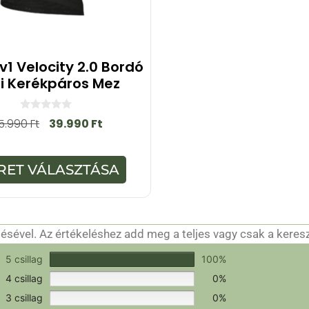
v1 Velocity 2.0 Bordó
fi Kerékpáros Mez
0
5.990
Ft
39.990
Ft
a
z
5
-
RET VÁLASZTÁSA
b
ő
l
sével. Az értékeléshez add meg a teljes vagy csak a keres
csak a hitelesítéshez szükséges.
Értékeld a terméket!
5 csillag
100%
4 csillag
0%
3 csillag
0%