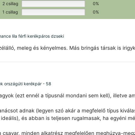
2 csillag
0%
1 csillag
0%
ce lila férfi kerékpáros dzseki
élálló, meleg és kényelmes. Más bringás társak is irigy
ék országúti kerékpár - 58
agyok (ezt ennél a típusnál mondani sem kell), illetve 
nácsot adnak (legyen szó akár a megfelelő típus kiválas
ideális), és abban is teljesen rugalmasak, ha egyéni mé
n csavar, minden alkatrész megfelelően meghúzva-megzs