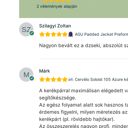
2 vélemények alapján
Szilagyi Zoltan
AGU Padded Jacket Preforman
Nagyon bevált ez a dzseki, abszolút sz
Márk
Cervélo Soloist 105 Azure k
A kerékpárral maximálisan elégedett v
segítőkészsége.
Az egész folyamat alatt sok hasznos ta
érdemes figyelni, milyen méretezés az 
kerékpárt (pl. rövidebb hajtókar).
Az összeszerelés nagyon profi, minde