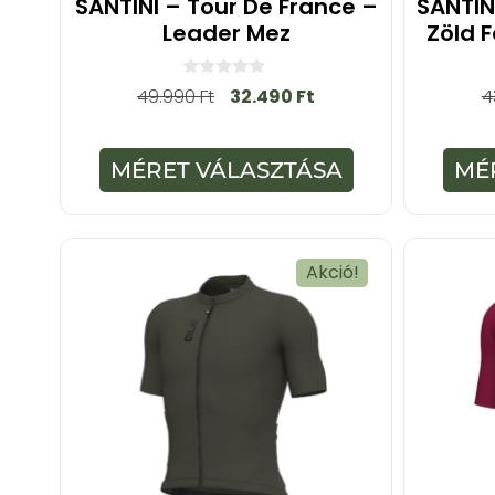
SANTINI – Tour De France –
SANTIN
Leader Mez
Zöld 
0
49.990
Ft
32.490
Ft
4
a
z
5
-
MÉRET VÁLASZTÁSA
MÉ
b
ő
l
Akció!