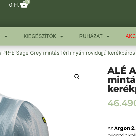
0
0
Ft
K
KIEGÉSZÍTŐK
RUHÁZAT
AKC
 PR-E Sage Grey mintás férfi nyári rövidujjú kerékpáro
ALÉ A
mintás
kerék
46.4
Az
Argon 2.
orientált ko