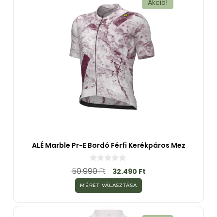
Akció!
ALÉ Marble Pr-E Bordó Férfi Kerékpáros Mez
0
50.990
Ft
32.490
Ft
a
z
MÉRET VÁLASZTÁSA
5
-
b
ő
l