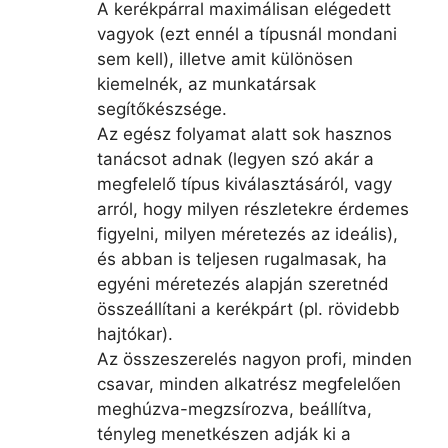
A kerékpárral maximálisan elégedett
vagyok (ezt ennél a típusnál mondani
sem kell), illetve amit különösen
kiemelnék, az munkatársak
segítőkészsége.
Az egész folyamat alatt sok hasznos
tanácsot adnak (legyen szó akár a
megfelelő típus kiválasztásáról, vagy
arról, hogy milyen részletekre érdemes
figyelni, milyen méretezés az ideális),
és abban is teljesen rugalmasak, ha
egyéni méretezés alapján szeretnéd
összeállítani a kerékpárt (pl. rövidebb
hajtókar).
Az összeszerelés nagyon profi, minden
csavar, minden alkatrész megfelelően
meghúzva-megzsírozva, beállítva,
tényleg menetkészen adják ki a