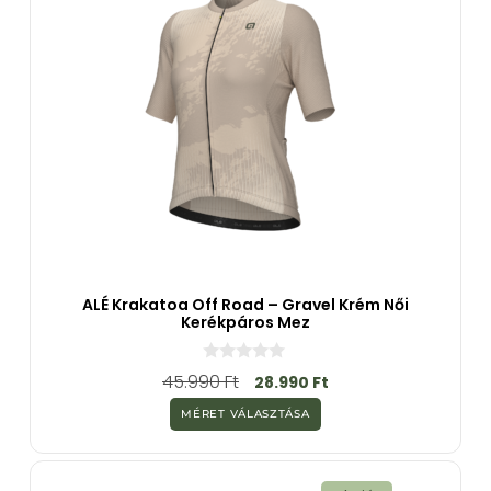
ALÉ Krakatoa Off Road – Gravel Krém Női
Kerékpáros Mez
0
45.990
Ft
28.990
Ft
a
z
MÉRET VÁLASZTÁSA
5
-
b
ő
l