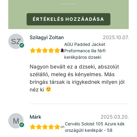
ÉRTÉKELÉS HOZZÁADÁSA
Szilagyi Zoltan
2025.10.07.
AGU Padded Jacket
Preformance lila férfi
kerékpáros dzseki
Nagyon bevált ez a dzseki, abszolút
szélálló, meleg és kényelmes. Más
bringás társak is irigykednek milyen jól
néz ki
Márk
2025.03.20.
Cervélo Soloist 105 Azure kék
országúti kerékpár - 58