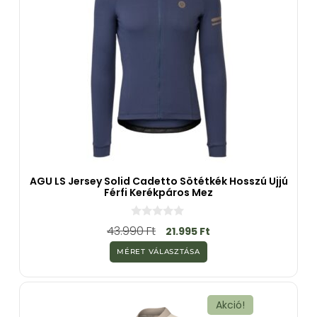
AGU LS Jersey Solid Cadetto Sötétkék Hosszú Ujjú
Férfi Kerékpáros Mez
0
43.990
Ft
21.995
Ft
a
z
MÉRET VÁLASZTÁSA
5
-
b
ő
l
Akció!