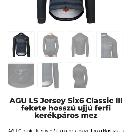
AGU LS Jersey Six6 Classic III
fekete hosszú ujjú ferfi
kerékpáros mez
AGU Classic Jersey – Ezt a mez kifejezetten a klasszikus