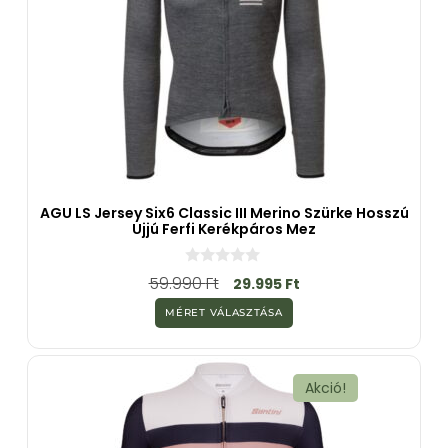
AGU LS Jersey Six6 Classic III Merino Szürke Hosszú
Ujjú Ferfi Kerékpáros Mez
0
59.990
Ft
29.995
Ft
a
z
MÉRET VÁLASZTÁSA
5
-
b
ő
l
Akció!