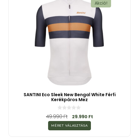
Akció!
SANTINI Eco Sleek New Bengal White Férfi
Kerékpáros Mez
0
49.990
Ft
29.990
Ft
a
z
MÉRET VÁLASZTÁSA
5
-
b