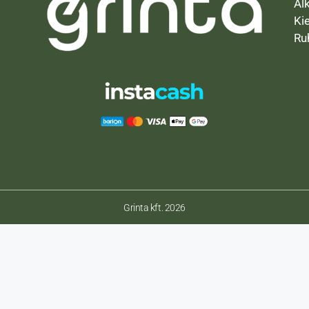
Al
Ki
Ru
Grinta kft. 2026