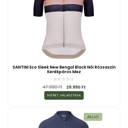
SANTINI Eco Sleek New Bengal Black Női Rózsaszín
Kerékpáros Mez
0
47.990
Ft
29.990
Ft
a
z
MÉRET VÁLASZTÁSA
5
-
b
ő
l
Akció!