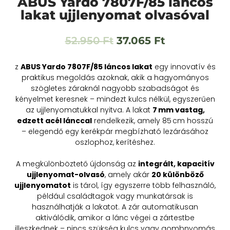
ABUS Yardo 7807F/85 láncos
lakat ujjlenyomat olvasóval
52.950
Ft
37.065
Ft
z
ABUS Yardo 7807F/85 láncos lakat
egy innovatív és
praktikus megoldás azoknak, akik a hagyományos
szögletes záraknál nagyobb szabadságot és
kényelmet keresnek – mindezt kulcs nélkül, egyszerűen
az ujjlenyomatukkal nyitva. A lakat
7 mm vastag,
edzett acél lánccal
rendelkezik, amely 85 cm hosszú
– elegendő egy kerékpár megbízható lezárásához
oszlophoz, kerítéshez.
A megkülönböztető újdonság az
integrált, kapacitív
ujjlenyomat-olvasó
, amely akár
20 különböző
ujjlenyomatot
is tárol, így egyszerre több felhasználó,
például családtagok vagy munkatársak is
használhatják a lakatot
.
A zár automatikusan
aktiválódik, amikor a lánc végei a zártestbe
illeszkednek – nincs szükség kulcs vagy gombnyomás