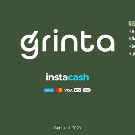
KI
Ke
Al
Ki
Ru
Grinta kft. 2026