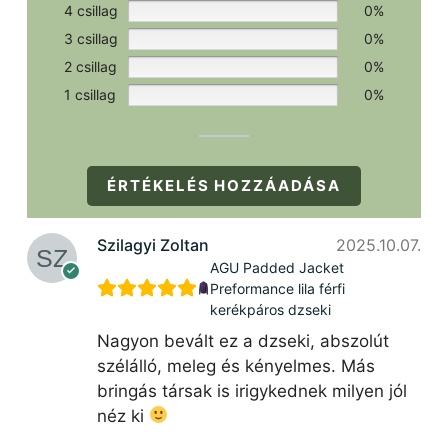
4 csillag
0%
3 csillag
0%
2 csillag
0%
1 csillag
0%
ÉRTÉKELÉS HOZZÁADÁSA
Szilagyi Zoltan
2025.10.07.
AGU Padded Jacket
Preformance lila férfi
kerékpáros dzseki
Nagyon bevált ez a dzseki, abszolút
szélálló, meleg és kényelmes. Más
bringás társak is irigykednek milyen jól
néz ki