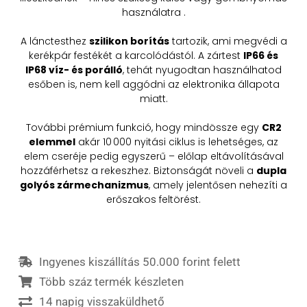
használatra
.
A lánctesthez
szilikon borítás
tartozik, ami megvédi a
kerékpár festékét a karcolódástól.
A zártest
IP66 és
IP68 víz- és porálló
, tehát nyugodtan használhatod
esőben is, nem kell aggódni az elektronika állapota
miatt.
További prémium funkció, hogy mindössze egy
CR2
elemmel
akár 10 000 nyitási ciklus is lehetséges, az
elem cseréje pedig egyszerű – előlap eltávolításával
hozzáférhetsz a rekeszhez.
Biztonságát növeli a
dupla
golyós zármechanizmus
, amely jelentősen nehezíti a
erőszakos feltörést.
Ingyenes kiszállítás 50.000 forint felett
Több száz termék készleten
14 napig visszaküldhető