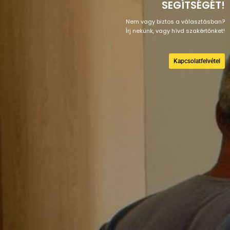
SEGÍTSÉGÉT!
Nem vagy biztos a választásban?
Írj nekünk, vagy hívd szakértőnket!
Kapcsolatfelvétel