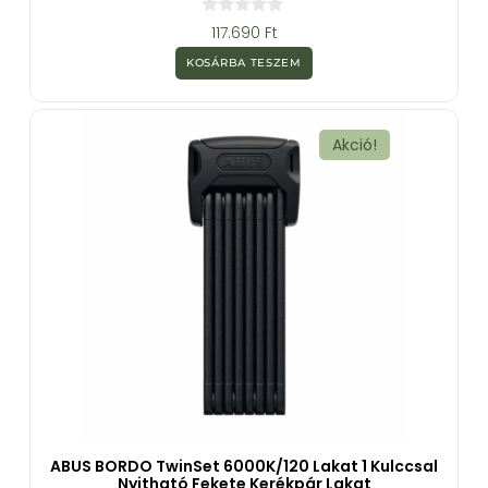
0
117.690
Ft
a
z
KOSÁRBA TESZEM
5
-
b
ő
l
Akció!
ABUS BORDO TwinSet 6000K/120 Lakat 1 Kulccsal
Nyitható Fekete Kerékpár Lakat