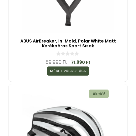
ABUS AirBreaker, In-Mold, Polar White Matt
Kerékpáros Sport Sisak
0
89.990
Ft
71.990
Ft
a
z
MÉRET VÁLASZTÁSA
5
-
b
ő
l
Akció!