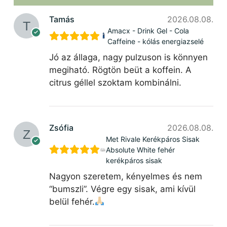
Tamás
2026.08.08.
Amacx - Drink Gel - Cola
Caffeine - kólás energiazselé
Jó az állaga, nagy pulzuson is könnyen
megiható. Rögtön beüt a koffein. A
citrus géllel szoktam kombinálni.
Zsófia
2026.08.08.
Met Rivale Kerékpáros Sisak
Absolute White fehér
kerékpáros sisak
Nagyon szeretem, kényelmes és nem
“bumszli”. Végre egy sisak, ami kívül
belül fehér.