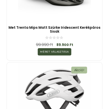
Met Trenta Mips Matt Szürke Iridescent Kerékpáros
Sisak
0
99.990
Ft
89.900
Ft
a
z
MÉRET VÁLASZTÁSA
5
-
b
ő
l
Akció!