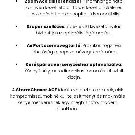
Zoom Ace állítórendszer
: Finomhangolható,
könnyen kezelhető állítószerkezet a tökéletes
illeszkedésért – akár copffal is kompatibilis.
Szuper szellőzés
: 7 be- és 16 kivezető nyílás
biztosítja az optimális légáramlást.
AirPort szemüvegtartó
: Praktikus rögzítési
lehetőség a napszemüvegek számára.
Kerékpáros versenyzéshez optimalizálva
:
Könnyű súly, aerodinamikus forma és letisztult
dizájn.
A
StormChaser ACE
ideális választás azoknak, akik
kompromisszumok nélküli teljesítményt és maximális
kényelmet keresnek egy megbízható, modern
sisakban.