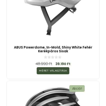
ABUS Powerdome, In-Mold, Shiny White Fehér
Kerékpáros Sisak
0
48.990
Ft
39.190
Ft
a
z
MÉRET VÁLASZTÁSA
5
-
b
ő
l
Akció!