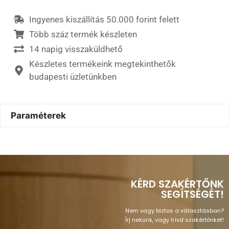
Ingyenes kiszállítás 50.000 forint felett
Több száz termék készleten
14 napig visszaküldhető
Készletes termékeink megtekinthetők
budapesti üzletünkben
Paraméterek
KÉRD SZAKÉRTŐNK
SEGÍTSÉGÉT!
Nem vagy biztos a választásban?
Írj nekünk, vagy hívd szakértőnket!