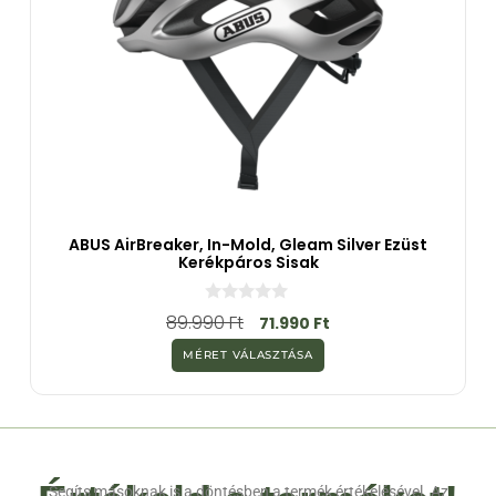
ABUS AirBreaker, In-Mold, Gleam Silver Ezüst
Kerékpáros Sisak
0
89.990
Ft
71.990
Ft
a
z
MÉRET VÁLASZTÁSA
5
-
b
ő
l
Segíts másoknak is a döntésben a termék értékelésével. Az