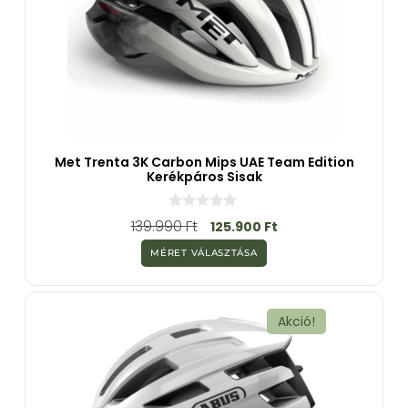
Met Trenta 3K Carbon Mips UAE Team Edition
Kerékpáros Sisak
0
139.990
Ft
125.900
Ft
a
z
MÉRET VÁLASZTÁSA
5
-
b
ő
l
Akció!