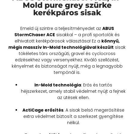
Mold pure grey szürke
kerékpáros sisak
Emeld új szintre a teljesítményedet az
ABUS
StormChaser ACE
sisakkal – a profi sportolók és
elhivatott kerékpárosok választása! Ez a
könnyű,
mégis masszív In-Mold technológiával készült
sisak
tökéletes társ országúti, gravel és cyclocross
edzésekhez vagy versenyekhez. Kiváló szellőzést,
kényelmet és biztonságot nyújt, még a legnagyobb
tempónál is.
In-Mold technológia
: Erős és tartós
héjszerkezet, amely stabil védelmet nyújt a fejnek
az ütések ellen.
ActiCage erősítés
: A sisak belső megerősítése
extra védelmet biztosít a szerkezet gyengítése
nélkül.