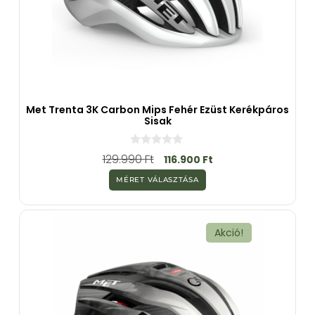
Met Trenta 3K Carbon Mips Fehér Ezüst Kerékpáros
Sisak
0
129.990
Ft
116.900
Ft
a
z
MÉRET VÁLASZTÁSA
5
-
b
ő
l
Akció!