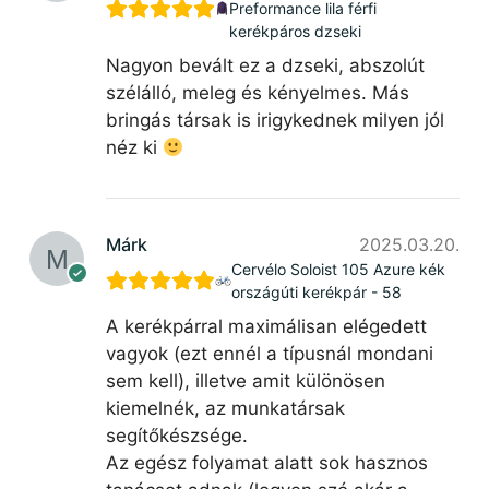
Preformance lila férfi
kerékpáros dzseki
Nagyon bevált ez a dzseki, abszolút
szélálló, meleg és kényelmes. Más
bringás társak is irigykednek milyen jól
néz ki
Márk
2025.03.20.
Cervélo Soloist 105 Azure kék
országúti kerékpár - 58
A kerékpárral maximálisan elégedett
vagyok (ezt ennél a típusnál mondani
sem kell), illetve amit különösen
kiemelnék, az munkatársak
segítőkészsége.
Az egész folyamat alatt sok hasznos