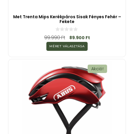
Met Trenta Mips Kerékpáros Sisak Fényes Fehér –
Fekete
0
99.990
Ft
89.900
Ft
a
z
MÉRET VÁLASZTÁSA
5
-
b
ő
l
Akció!