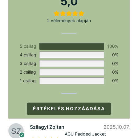
5,0
2 vélemények alapján
5 csillag
100%
4 csillag
0%
3 csillag
0%
2 csillag
0%
1 csillag
0%
ÉRTÉKELÉS HOZZÁADÁSA
Szilagyi Zoltan
2025.10.07.
AGU Padded Jacket