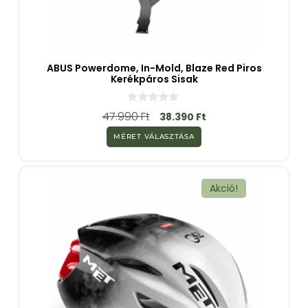
ABUS Powerdome, In-Mold, Blaze Red Piros
Kerékpáros Sisak
0
47.990
Ft
38.390
Ft
a
z
MÉRET VÁLASZTÁSA
5
-
b
ő
l
Akció!