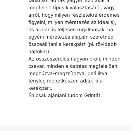
tanácsot adnak (legyen szó akár a
megfelelő típus kiválasztásáról, vagy
arról, hogy milyen részletekre érdemes
figyelni, milyen méretezés az ideális),
és abban is teljesen rugalmasak, ha
egyéni méretezés alapján szeretnéd
összeállítani a kerékpárt (pl. rövidebb
hajtókar).
Az összeszerelés nagyon profi, minden
csavar, minden alkatrész megfelelően
meghúzva-megzsírozva, beállítva,
tényleg menetkészen adják ki a
kerékpárt.
Én csak ajánlani tudom Grintát.