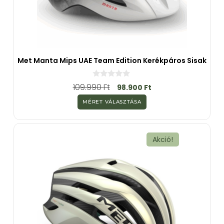
Met Manta Mips UAE Team Edition Kerékpáros Sisak
0
109.990
Ft
98.900
Ft
a
z
MÉRET VÁLASZTÁSA
5
-
b
ő
l
Akció!