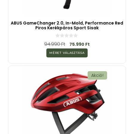
ABUS GameChanger 2.0, In-Mold, Performance Red
Piros Kerékpáros Sport Sisak
0
94.990
Ft
75.990
Ft
a
z
MÉRET VÁLASZTÁSA
5
-
b
ő
l
Akció!