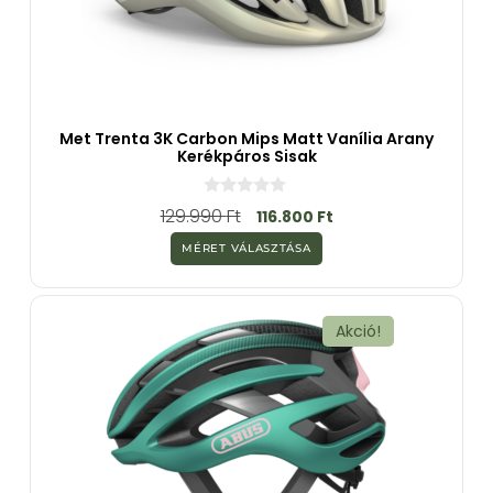
Met Trenta 3K Carbon Mips Matt Vanília Arany
Kerékpáros Sisak
0
129.990
Ft
116.800
Ft
a
z
MÉRET VÁLASZTÁSA
5
-
b
ő
l
Akció!