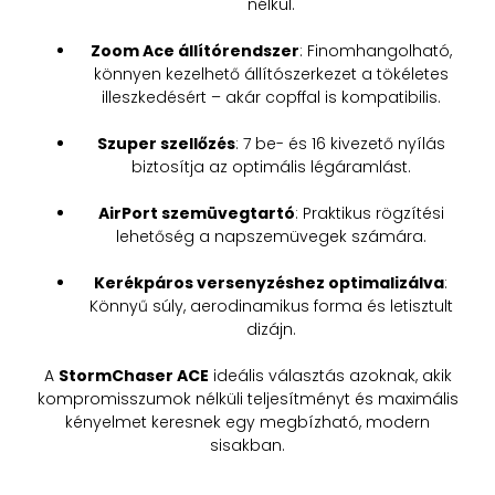
nélkül.
Zoom Ace állítórendszer
: Finomhangolható,
könnyen kezelhető állítószerkezet a tökéletes
illeszkedésért – akár copffal is kompatibilis.
Szuper szellőzés
: 7 be- és 16 kivezető nyílás
biztosítja az optimális légáramlást.
AirPort szemüvegtartó
: Praktikus rögzítési
lehetőség a napszemüvegek számára.
Kerékpáros versenyzéshez optimalizálva
:
Könnyű súly, aerodinamikus forma és letisztult
dizájn.
A
StormChaser ACE
ideális választás azoknak, akik
kompromisszumok nélküli teljesítményt és maximális
kényelmet keresnek egy megbízható, modern
sisakban.