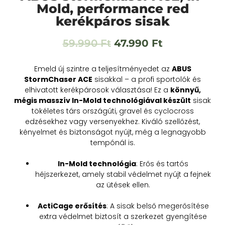
Mold, performance red
kerékpáros sisak
59.990
Ft
47.990
Ft
Emeld új szintre a teljesítményedet az
ABUS
StormChaser ACE
sisakkal – a profi sportolók és
elhivatott kerékpárosok választása! Ez a
könnyű,
mégis masszív In-Mold technológiával készült
sisak
tökéletes társ országúti, gravel és cyclocross
edzésekhez vagy versenyekhez. Kiváló szellőzést,
kényelmet és biztonságot nyújt, még a legnagyobb
tempónál is.
In-Mold technológia
: Erős és tartós
héjszerkezet, amely stabil védelmet nyújt a fejnek
az ütések ellen.
ActiCage erősítés
: A sisak belső megerősítése
extra védelmet biztosít a szerkezet gyengítése