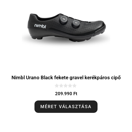
Nimbl Urano Black fekete gravel kerékpáros cipő
0
209.990
Ft
a
z
5
MÉRET VÁLASZTÁSA
-
b
ő
l