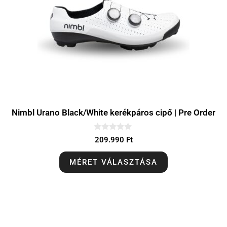
Nimbl Urano Black/White kerékpáros cipő | Pre Order
0
209.990
Ft
a
z
5
MÉRET VÁLASZTÁSA
-
b
ő
l