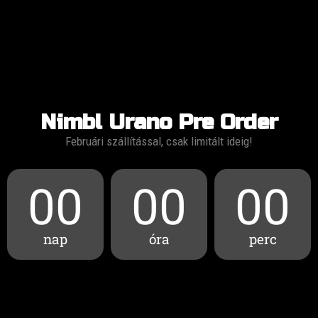
Nimbl Urano Pre Order
Februári szállítással, csak limitált ideig!
00
00
00
nap
óra
perc