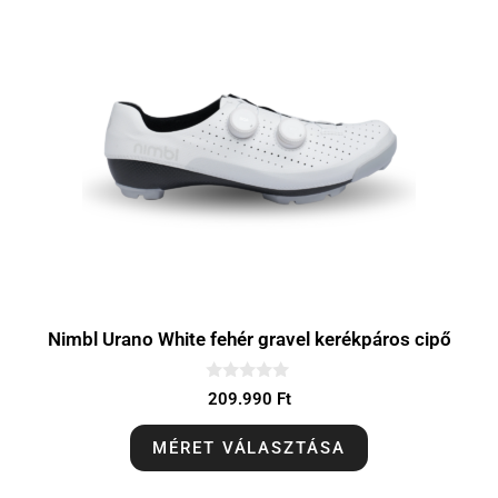
Nimbl Urano White fehér gravel kerékpáros cipő
0
209.990
Ft
a
z
5
MÉRET VÁLASZTÁSA
-
b
ő