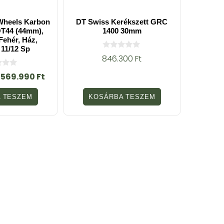
Wheels Karbon
DT Swiss Kerékszett GRC
T44 (44mm),
1400 30mm
Fehér, Ház,
11/12 Sp
0
846.300
Ft
a
z
569.990
Ft
5
-
b
 TESZEM
KOSÁRBA TESZEM
ő
l