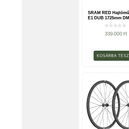
SRAM RED Hajtómű
E1 DUB 1725mm DM
0
339.000
Ft
a
z
5
-
b
KOSÁRBA TES
ő
l