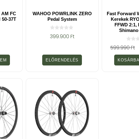
 AM FC
WAHOO POWRLINK ZERO
Fast Forward 
 50-37T
Pedal System
Kerekek RYO
FFWD 2:1, 
Shimano 
0
399.900
Ft
a
z
0
599.990
Ft
5
a
-
z
b
5
ZEM
ELŐRENDELÉS
KOSÁRBA
ő
-
l
b
ő
l