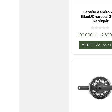
Cervélo Aspéro 
Black/Charcoal G
Kerékpár
0
1.199.000
Ft
–
2.69
a
z
5
MÉRET VÁLASZ
-
b
ő
l