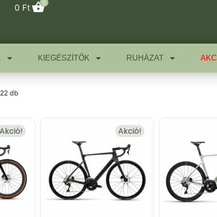
0
0
Ft
K
KIEGÉSZÍTŐK
RUHÁZAT
AKC
 22 db
Akció!
Akció!