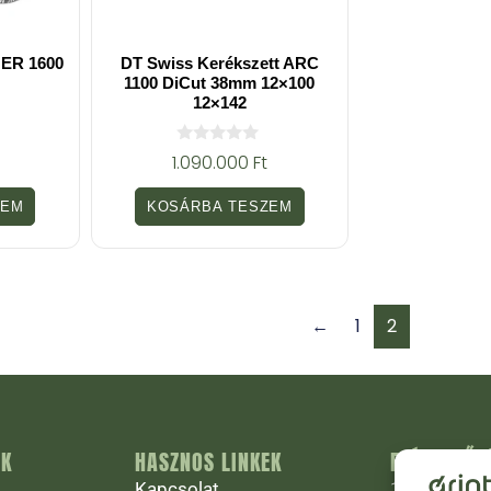
 ER 1600
DT Swiss Kerékszett ARC
1100 DiCut 38mm 12×100
12×142
0
1.090.000
Ft
a
z
5
ZEM
KOSÁRBA TESZEM
-
b
ő
l
←
1
2
ÁK
HASZNOS LINKEK
ELÉRHETŐS
Kapcsolat
1027 Budapest