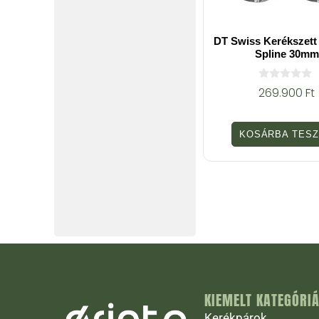
DT Swiss Kerékszett
Spline 30mm
0
269.900
Ft
a
z
5
-
KOSÁRBA TES
b
ő
l
KIEMELT KATEGÓRI
Kerékpárok