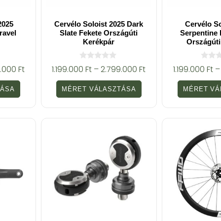
2025
Cervélo Soloist 2025 Dark
Cervélo So
ravel
Slate Fekete Országúti
Serpentine 
Kerékpár
Országúti
0
0
9.000
Ft
1.199.000
Ft
–
2.799.000
Ft
1.199.000
Ft
–
a
a
z
z
5
5
TÁSA
MÉRET VÁLASZTÁSA
MÉRET VÁ
-
-
b
b
ő
ő
l
l