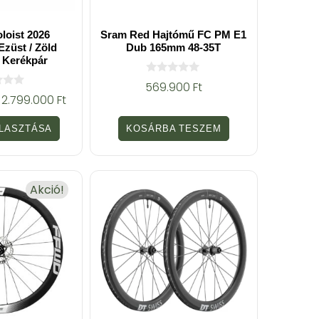
loist 2026
Sram Red Hajtómű FC PM E1
Ezüst / Zöld
Dub 165mm 48-35T
 Kerékpár
0
569.900
Ft
a
2.799.000
Ft
z
5
-
LASZTÁSA
KOSÁRBA TESZEM
b
ő
l
Akció!